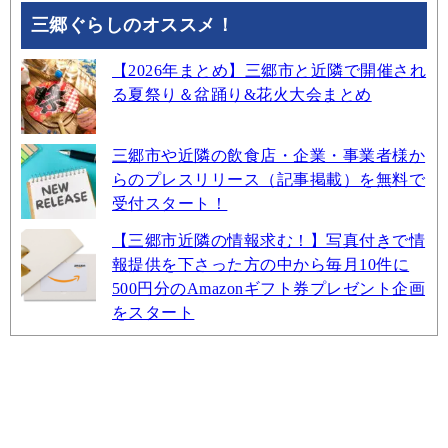
三郷ぐらしのオススメ！
【2026年まとめ】三郷市と近隣で開催され
る夏祭り＆盆踊り&花火大会まとめ
三郷市や近隣の飲食店・企業・事業者様か
らのプレスリリース（記事掲載）を無料で
受付スタート！
【三郷市近隣の情報求む！】写真付きで情
報提供を下さった方の中から毎月10件に
500円分のAmazonギフト券プレゼント企画
をスタート