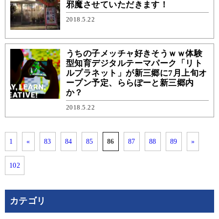
邪魔させていただきます！
2018.5.22
うちの子メッチャ好きそうｗｗ体験
型知育デジタルテーマパーク「リト
ルプラネット」が新三郷に7月上旬オ
ープン予定、ららぽーと新三郷内
か？
2018.5.22
1
«
83
84
85
86
87
88
89
»
102
カテゴリ