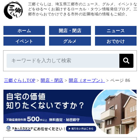
三郷ぐらしは、埼玉県三郷市のニュース、グルメ、イベントな
どをゆる〜くお届けするローカル・タウン情報発信ブログ。三
郷市からおでかけできる市外の近隣地域の情報もご紹介。
ホーム
開店・閉店
ニュース
イベント
グルメ
おでかけ
三郷ぐらしTOP
>
開店・閉店
>
開店（オープン）
>
ページ 86