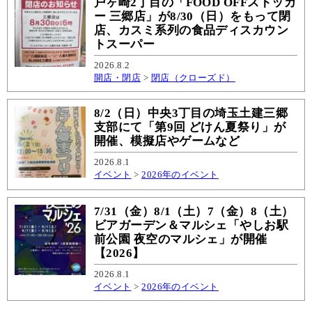
戸ヶ崎2丁目の「FOOD OFFストッカ
ー 三郷店」が8/30（日）をもって閉
店、カスミ系列の食品ディスカウン
トスーパー
2026.8.2
開店・閉店
>
閉店（クローズド）
8/2（日）中央3丁目の埼玉土建三郷
支部にて「第9回 どけん夏祭り」が
開催、模擬店やゲームなど
2026.8.1
イベント
>
2026年のイベント
7/31（金）8/1（土）7（金）8（土）
ビアガーデン＆マルシェ「やしお駅
前公園 夜空のマルシェ」が開催
【2026】
2026.8.1
イベント
>
2026年のイベント