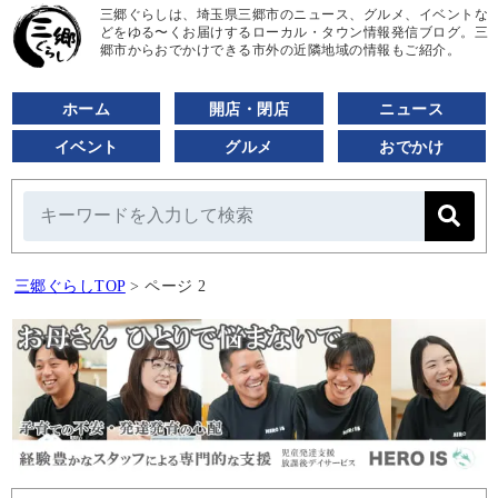
三郷ぐらしは、埼玉県三郷市のニュース、グルメ、イベントな
どをゆる〜くお届けするローカル・タウン情報発信ブログ。三
郷市からおでかけできる市外の近隣地域の情報もご紹介。
ホーム
開店・閉店
ニュース
イベント
グルメ
おでかけ
三郷ぐらしTOP
>
ページ 2