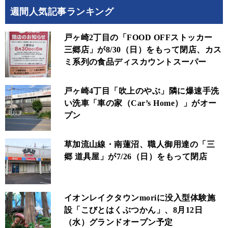
週間人気記事ランキング
戸ヶ崎2丁目の「FOOD OFFストッカー
三郷店」が8/30（日）をもって閉店、カス
ミ系列の食品ディスカウントスーパー
戸ヶ崎4丁目「吹上のやぶ」隣に爆速手洗
い洗車「車の家（Car’s Home）」がオー
プン
草加流山線・南蓮沼、職人御用達の「三
郷 道具屋」が7/26（日）をもって閉店
イオンレイクタウンmoriに没入型体験施
設「こびとはくぶつかん」、8月12日
（水）グランドオープン予定