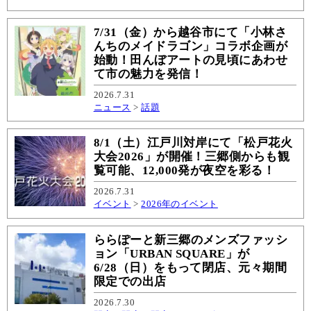
7/31（金）から越谷市にて「小林さ
んちのメイドラゴン」コラボ企画が
始動！田んぼアートの見頃にあわせ
て市の魅力を発信！
2026.7.31
ニュース
>
話題
8/1（土）江戸川対岸にて「松戸花火
大会2026」が開催！三郷側からも観
覧可能、12,000発が夜空を彩る！
2026.7.31
イベント
>
2026年のイベント
ららぽーと新三郷のメンズファッシ
ョン「URBAN SQUARE」が
6/28（日）をもって閉店、元々期間
限定での出店
2026.7.30