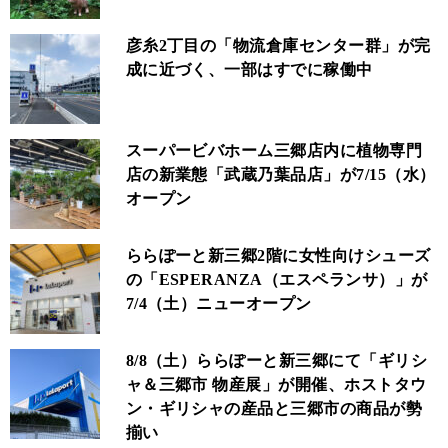
彦糸2丁目の「物流倉庫センター群」が完
成に近づく、一部はすでに稼働中
スーパービバホーム三郷店内に植物専門
店の新業態「武蔵乃葉品店」が7/15（水）
オープン
ららぽーと新三郷2階に女性向けシューズ
の「ESPERANZA（エスペランサ）」が
7/4（土）ニューオープン
8/8（土）ららぽーと新三郷にて「ギリシ
ャ＆三郷市 物産展」が開催、ホストタウ
ン・ギリシャの産品と三郷市の商品が勢
揃い