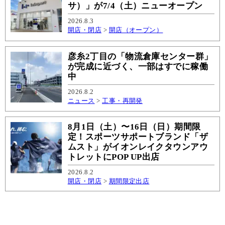
サ）」が7/4（土）ニューオープン
2026.8.3
開店・閉店
>
開店（オープン）
彦糸2丁目の「物流倉庫センター群」
が完成に近づく、一部はすでに稼働
中
2026.8.2
ニュース
>
工事・再開発
8月1日（土）〜16日（日）期間限
定！スポーツサポートブランド「ザ
ムスト」がイオンレイクタウンアウ
トレットにPOP UP出店
2026.8.2
開店・閉店
>
期間限定出店