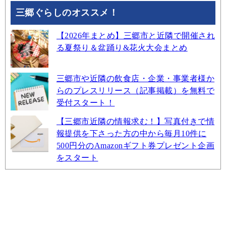
三郷ぐらしのオススメ！
【2026年まとめ】三郷市と近隣で開催され
る夏祭り＆盆踊り&花火大会まとめ
三郷市や近隣の飲食店・企業・事業者様か
らのプレスリリース（記事掲載）を無料で
受付スタート！
【三郷市近隣の情報求む！】写真付きで情
報提供を下さった方の中から毎月10件に
500円分のAmazonギフト券プレゼント企画
をスタート