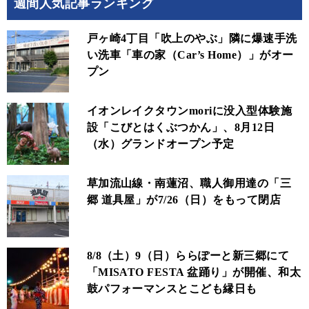
週間人気記事ランキング
戸ヶ崎4丁目「吹上のやぶ」隣に爆速手洗
い洗車「車の家（Car’s Home）」がオー
プン
イオンレイクタウンmoriに没入型体験施
設「こびとはくぶつかん」、8月12日
（水）グランドオープン予定
草加流山線・南蓮沼、職人御用達の「三
郷 道具屋」が7/26（日）をもって閉店
8/8（土）9（日）ららぽーと新三郷にて
「MISATO FESTA 盆踊り」が開催、和太
鼓パフォーマンスとこども縁日も