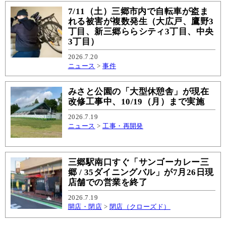
7/11（土）三郷市内で自転車が盗ま
れる被害が複数発生（大広戸、鷹野3
丁目、新三郷ららシティ3丁目、中央
3丁目）
2026.7.20
ニュース
>
事件
みさと公園の「大型休憩舎」が現在
改修工事中、10/19（月）まで実施
2026.7.19
ニュース
>
工事・再開発
三郷駅南口すぐ「サンゴーカレー三
郷 / 35ダイニングバル」が7月26日現
店舗での営業を終了
2026.7.19
開店・閉店
>
閉店（クローズド）