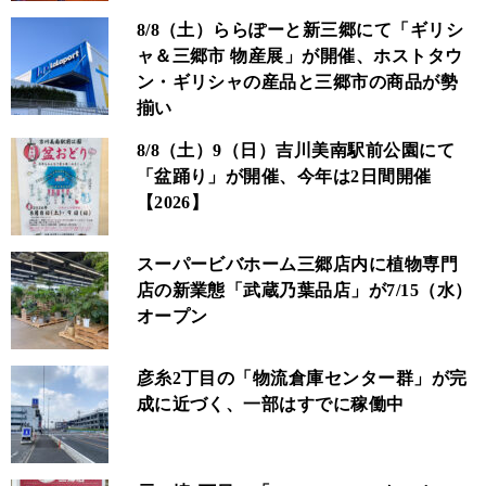
8/8（土）ららぽーと新三郷にて「ギリシ
ャ＆三郷市 物産展」が開催、ホストタウ
ン・ギリシャの産品と三郷市の商品が勢
揃い
8/8（土）9（日）吉川美南駅前公園にて
「盆踊り」が開催、今年は2日間開催
【2026】
スーパービバホーム三郷店内に植物専門
店の新業態「武蔵乃葉品店」が7/15（水）
オープン
彦糸2丁目の「物流倉庫センター群」が完
成に近づく、一部はすでに稼働中