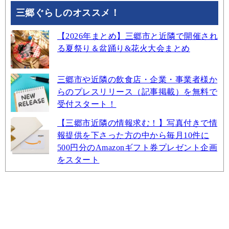
三郷ぐらしのオススメ！
【2026年まとめ】三郷市と近隣で開催され
る夏祭り＆盆踊り&花火大会まとめ
三郷市や近隣の飲食店・企業・事業者様か
らのプレスリリース（記事掲載）を無料で
受付スタート！
【三郷市近隣の情報求む！】写真付きで情
報提供を下さった方の中から毎月10件に
500円分のAmazonギフト券プレゼント企画
をスタート