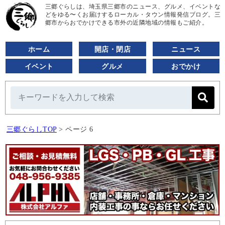
三郷ぐらしは、埼玉県三郷市のニュース、グルメ、イベントな
どをゆる〜くお届けするローカル・タウン情報発信ブログ。三
郷市からおでかけできる市外の近隣地域の情報もご紹介。
ホーム
開店・閉店
ニュース
イベント
グルメ
おでかけ
三郷ぐらしTOP
>
ページ 6