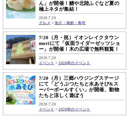
ん」が開催！鱧や北陸ふぐなど夏の
極上ネタが集結！
2026.7.20
グルメ
>
魚介・海鮮・寿司
7/20（月・祝）イオンレイクタウン
moriにて「仮面ライダーゼッツショ
ー」が開催！木の広場で無料観覧！
2026.7.20
イベント
>
2026年のイベント
7/20（月）三郷ハウジングステージ
にて「どうぶつたちと水あそび&ス
ーパーボールすくい」が開催、動物
たちと涼しく遊ぼう
2026.7.20
イベント
>
2026年のイベント