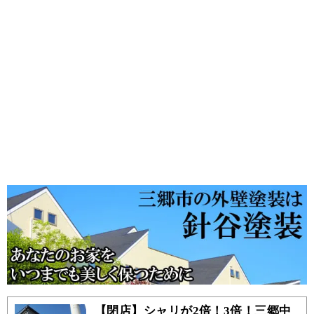
【閉店】シャリが2倍！3倍！三郷中