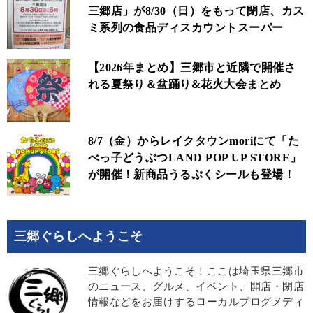
三郷店」が8/30（日）をもって閉店、カス
ミ系列の食品ディスカウントスーパー
【2026年まとめ】三郷市と近隣で開催さ
れる夏祭り＆盆踊り&花火大会まとめ
8/7（金）からレイクタウンmoriにて「た
べっ子どうぶつLAND POP UP STORE」
が開催！新商品うるぷくシールも登場！
三郷ぐらしへようこそ
三郷ぐらしへようこそ！ここは埼玉県三郷市
のニュース、グルメ、イベント、開店・閉店
情報などをお届けするローカルブログメディ