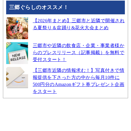
三郷ぐらしのオススメ！
【2026年まとめ】三郷市と近隣で開催され
る夏祭り＆盆踊り&花火大会まとめ
三郷市や近隣の飲食店・企業・事業者様か
らのプレスリリース（記事掲載）を無料で
受付スタート！
【三郷市近隣の情報求む！】写真付きで情
報提供を下さった方の中から毎月10件に
500円分のAmazonギフト券プレゼント企画
をスタート