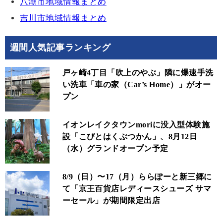
八潮市地域情報まとめ
吉川市地域情報まとめ
週間人気記事ランキング
戸ヶ崎4丁目「吹上のやぶ」隣に爆速手洗
い洗車「車の家（Car’s Home）」がオー
プン
イオンレイクタウンmoriに没入型体験施
設「こびとはくぶつかん」、8月12日
（水）グランドオープン予定
8/9（日）〜17（月）ららぽーと新三郷に
て「京王百貨店レディースシューズ サマ
ーセール」が期間限定出店