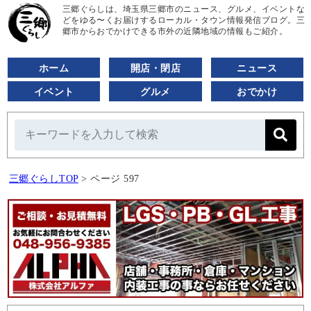
三郷ぐらしは、埼玉県三郷市のニュース、グルメ、イベントな
どをゆる〜くお届けするローカル・タウン情報発信ブログ。三
郷市からおでかけできる市外の近隣地域の情報もご紹介。
ホーム
開店・閉店
ニュース
イベント
グルメ
おでかけ
三郷ぐらしTOP
>
ページ 597