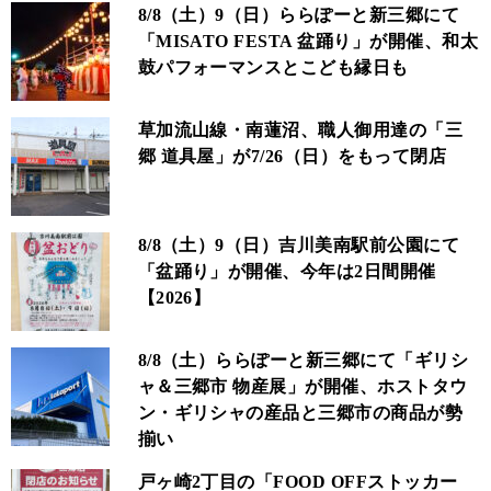
8/8（土）9（日）ららぽーと新三郷にて
「MISATO FESTA 盆踊り」が開催、和太
鼓パフォーマンスとこども縁日も
草加流山線・南蓮沼、職人御用達の「三
郷 道具屋」が7/26（日）をもって閉店
8/8（土）9（日）吉川美南駅前公園にて
「盆踊り」が開催、今年は2日間開催
【2026】
8/8（土）ららぽーと新三郷にて「ギリシ
ャ＆三郷市 物産展」が開催、ホストタウ
ン・ギリシャの産品と三郷市の商品が勢
揃い
戸ヶ崎2丁目の「FOOD OFFストッカー