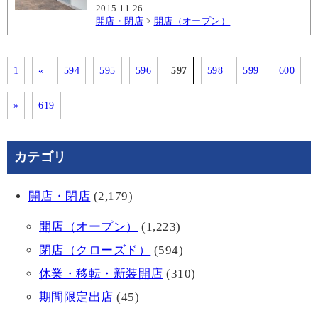
2015.11.26
開店・閉店
>
開店（オープン）
1
«
594
595
596
597
598
599
600
»
619
カテゴリ
開店・閉店
(2,179)
開店（オープン）
(1,223)
閉店（クローズド）
(594)
休業・移転・新装開店
(310)
期間限定出店
(45)