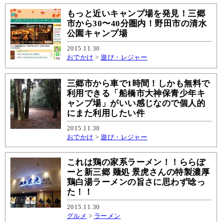
もっと近いキャンプ場を発見！三郷
市から30〜40分圏内！野田市の清水
公園キャンプ場
2015.11.30
おでかけ
>
遊び・レジャー
三郷市から車で1時間！しかも無料で
利用できる「船橋市大神保青少年キ
ャンプ場」がいい感じなので個人的
にまた利用したい件
2015.11.30
おでかけ
>
遊び・レジャー
これは鶏の家系ラーメン！！ららぽ
ーと新三郷 麺処 景虎さんの特製濃厚
鶏白湯ラーメンの旨さに思わず唸っ
た！！
2015.11.30
グルメ
>
ラーメン