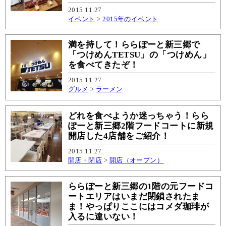
2015.11.27
イベント
>
2015年のイベント
満を持して！ららぽーと新三郷で
「つけめんTETSU」の「つけめん」
を食べてきたぞ！
2015.11.27
グルメ
>
ラーメン
どれを食べようか迷っちゃう！らら
ぽーと新三郷2階フードコートに新規
開店した4店舗をご紹介！
2015.11.27
開店・閉店
>
開店（オープン）
ららぽーと新三郷の1階の元フードコ
ートエリアはいまだ閉鎖されたま
ま！やっぱりここにはコメダ珈琲が
入るに違いない！