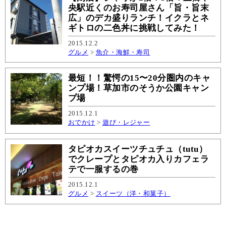
央駅近くのお寿司屋さん「旨・旨末
広」のデカ盛りランチ！イクラとネ
ギトロの二色丼に挑戦してみた！
2015.12.2
グルメ
>
魚介・海鮮・寿司
最短！！驚愕の15〜20分圏内のキャ
ンプ場！草加市のそうか公園キャン
プ場
2015.12.1
おでかけ
>
遊び・レジャー
タピオカスイーツチュチュ（tutu）
でクレープとタピオカ入りカフェラ
テで一服するの巻
2015.12.1
グルメ
>
スイーツ（洋・和菓子）