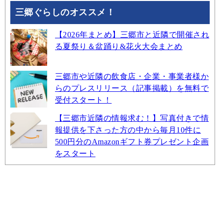
三郷ぐらしのオススメ！
【2026年まとめ】三郷市と近隣で開催され
る夏祭り＆盆踊り&花火大会まとめ
三郷市や近隣の飲食店・企業・事業者様か
らのプレスリリース（記事掲載）を無料で
受付スタート！
【三郷市近隣の情報求む！】写真付きで情
報提供を下さった方の中から毎月10件に
500円分のAmazonギフト券プレゼント企画
をスタート