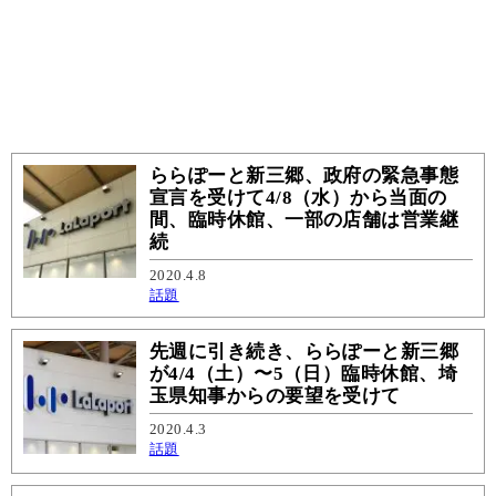
ららぽーと新三郷、政府の緊急事態
宣言を受けて4/8（水）から当面の
間、臨時休館、一部の店舗は営業継
続
2020.4.8
話題
先週に引き続き、ららぽーと新三郷
が4/4（土）〜5（日）臨時休館、埼
玉県知事からの要望を受けて
2020.4.3
話題