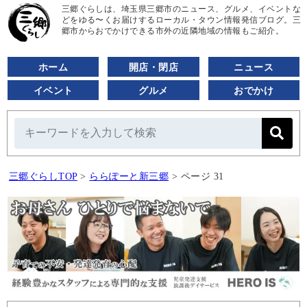
三郷ぐらしは、埼玉県三郷市のニュース、グルメ、イベントな
どをゆる〜くお届けするローカル・タウン情報発信ブログ。三
郷市からおでかけできる市外の近隣地域の情報もご紹介。
ホーム
開店・閉店
ニュース
イベント
グルメ
おでかけ
三郷ぐらしTOP
>
ららぽーと新三郷
>
ページ 31