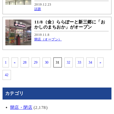
2019.12.23
話題
11/8（金）ららぽーと新三郷に「お
かしのまちおか」がオープン
2019.11.8
開店（オープン）
1
«
28
29
30
31
32
33
34
»
42
カテゴリ
開店・閉店
(2,178)