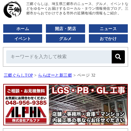
三郷ぐらしは、埼玉県三郷市のニュース、グルメ、イベントな
どをゆる〜くお届けするローカル・タウン情報発信ブログ。三
郷市からおでかけできる市外の近隣地域の情報もご紹介。
ホーム
開店・閉店
ニュース
イベント
グルメ
おでかけ
三郷ぐらしTOP
>
ららぽーと新三郷
>
ページ 32