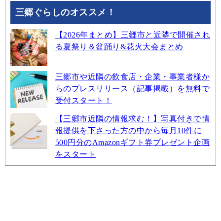
三郷ぐらしのオススメ！
【2026年まとめ】三郷市と近隣で開催され
る夏祭り＆盆踊り&花火大会まとめ
三郷市や近隣の飲食店・企業・事業者様か
らのプレスリリース（記事掲載）を無料で
受付スタート！
【三郷市近隣の情報求む！】写真付きで情
報提供を下さった方の中から毎月10件に
500円分のAmazonギフト券プレゼント企画
をスタート