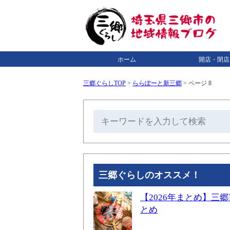
ホーム
開店・閉店
三郷ぐらしTOP
>
ららぽーと新三郷
>
ページ 8
三郷ぐらしのオススメ！
【2026年まとめ】
とめ