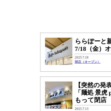
ららぽーと
7/18（金）
2025.7.18
開店（オープン）
【突然の発
「麺処 景虎 p
もって閉店
2025.7.13