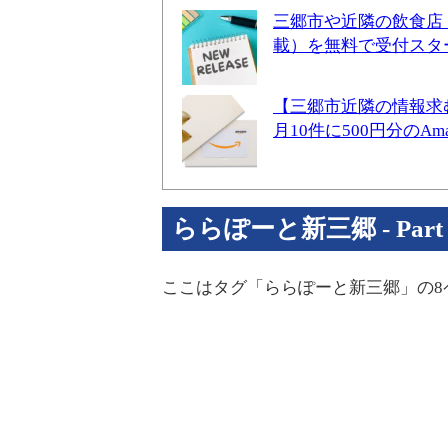
三郷市や近隣の飲食店
載）を無料で受付スタ
【三郷市近隣の情報求
月10件に500円分のA
ららぽーと新三郷 - Part 
ここはタグ「ららぽーと新三郷」の8