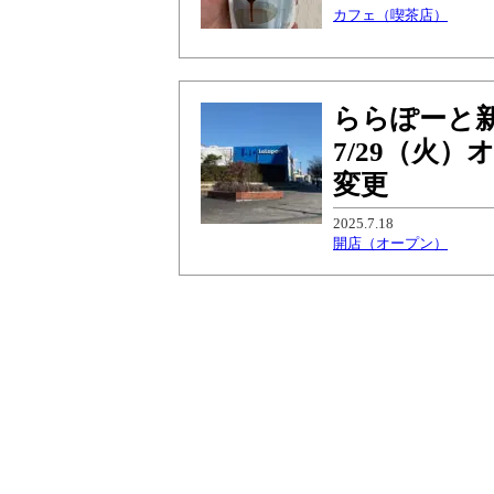
カフェ（喫茶店）
ららぽーと
7/29（火
変更
2025.7.18
開店（オープン）