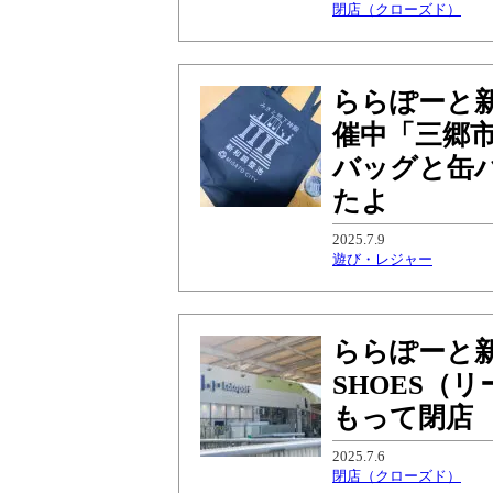
閉店（クローズド）
ららぽーと
催中「三郷
バッグと缶
たよ
2025.7.9
遊び・レジャー
ららぽーと新
SHOES（
もって閉店
2025.7.6
閉店（クローズド）