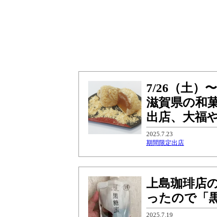
7/26（土
滋賀県の和
出店、大福
2025.7.23
期間限定出店
上島珈琲店
ったので「
2025.7.19