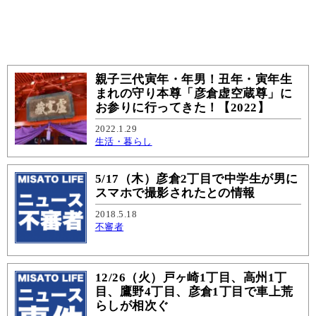
親子三代寅年・年男！丑年・寅年生
まれの守り本尊「彦倉虚空蔵尊」に
お参りに行ってきた！【2022】
2022.1.29
生活・暮らし
5/17（木）彦倉2丁目で中学生が男に
スマホで撮影されたとの情報
2018.5.18
不審者
12/26（火）戸ヶ崎1丁目、高州1丁
目、鷹野4丁目、彦倉1丁目で車上荒
らしが相次ぐ