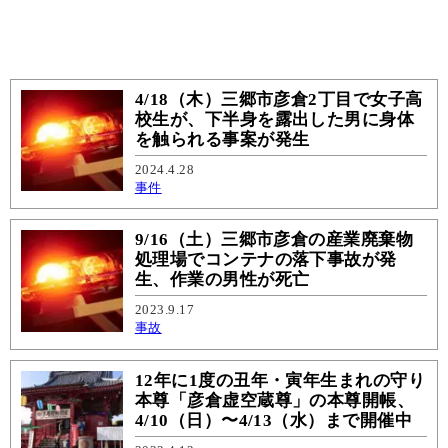
4/18（木）三郷市彦倉2丁目で女子高
校生が、下半身を露出した男に身体
を触られる事案が発生
2024.4.28
事件
9/16（土）三郷市彦倉の産業廃棄物
処理場でコンテナの落下事故が発
生、作業の男性が死亡
2023.9.17
事故
12年に1度の丑年・寅年生まれの守り
本尊「彦倉虚空蔵尊」の本尊開帳、
4/10（日）〜4/13（水）まで開催中