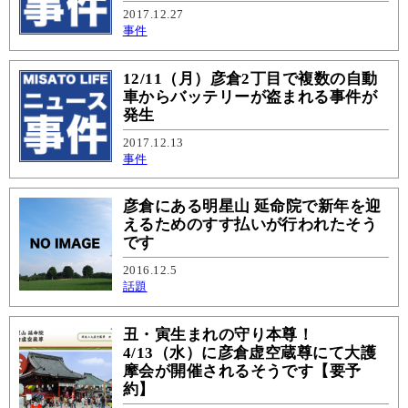
2017.12.27
事件
12/11（月）彦倉2丁目で複数の自動
車からバッテリーが盗まれる事件が
発生
2017.12.13
事件
彦倉にある明星山 延命院で新年を迎
えるためのすす払いが行われたそう
です
2016.12.5
話題
丑・寅生まれの守り本尊！
4/13（水）に彦倉虚空蔵尊にて大護
摩会が開催されるそうです【要予
約】