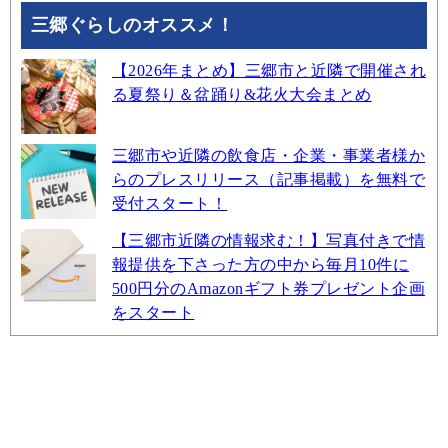
三郷ぐらしのオススメ！
【2026年まとめ】三郷市と近隣で開催され
る夏祭り＆盆踊り&花火大会まとめ
三郷市や近隣の飲食店・企業・事業者様か
らのプレスリリース（記事掲載）を無料で
受付スタート！
【三郷市近隣の情報求む！】写真付きで情
報提供を下さった方の中から毎月10件に
500円分のAmazonギフト券プレゼント企画
をスタート