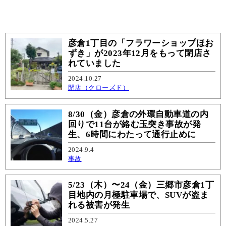
彦倉1丁目の「フラワーショップほお
ずき」が2023年12月をもって閉店さ
れていました
2024.10.27
閉店（クローズド）
8/30（金）彦倉の外環自動車道の内
回りで11台が絡む玉突き事故が発
生、6時間にわたって通行止めに
2024.9.4
事故
5/23（木）〜24（金）三郷市彦倉1丁
目地内の月極駐車場で、SUVが盗ま
れる被害が発生
2024.5.27