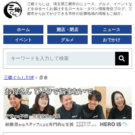
三郷ぐらしは、埼玉県三郷市のニュース、グルメ、イベントな
どをゆる〜くお届けするローカル・タウン情報発信ブログ。三
郷市からおでかけできる市外の近隣地域の情報もご紹介。
ホーム
開店・閉店
ニュース
イベント
グルメ
おでかけ
三郷ぐらしTOP
>
彦倉