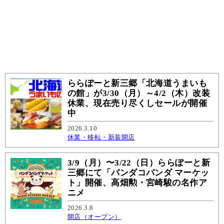
ららぽーと新三郷「北海道うまいも
の館」が3/30（月）～4/2（木）改装
休業、現在売り尽くしセールが開催
中
2026.3.10
休業・移転・新装開店
3/9（月）〜3/22（日）ららぽーと新
三郷にて「パンダコパンダ マーケッ
ト」開催、高畑勲・宮崎駿の名作ア
ニメ
2026.3.8
開店（オープン）