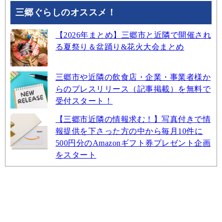
三郷ぐらしのオススメ！
【2026年まとめ】三郷市と近隣で開催され
る夏祭り＆盆踊り&花火大会まとめ
三郷市や近隣の飲食店・企業・事業者様か
らのプレスリリース（記事掲載）を無料で
受付スタート！
【三郷市近隣の情報求む！】写真付きで情
報提供を下さった方の中から毎月10件に
500円分のAmazonギフト券プレゼント企画
をスタート