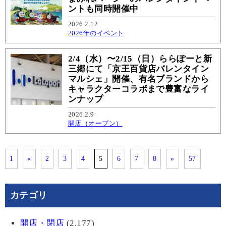
ントも同時開催中
2026.2.12
2026年のイベント
2/4（水）〜2/15（日）ららぽーと新
三郷にて「京王百貨店バレンタイン
マルシェ」開催、有名ブランドから
キャラクターコラボまで豊富なライ
ンナップ
2026.2.9
開店（オープン）
1
«
2
3
4
5
6
7
8
»
57
カテゴリ
開店・閉店
(2,177)