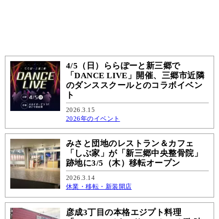
4/5（日）ららぽーと新三郷で
「DANCE LIVE」開催、三郷市近隣
のダンススクールとのコラボイベン
ト
2026.3.15
2026年のイベント
みさと団地のレストラン＆カフェ
「しぶ家」が「新三郷中央整骨院」
跡地に3/5（木）移転オープン
2026.3.14
休業・移転・新装開店
彦成3丁目の本格エジプト料理