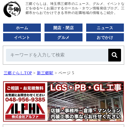
三郷ぐらしは、埼玉県三郷市のニュース、グルメ、イベントな
どをゆる〜くお届けするローカル・タウン情報発信ブログ。三
郷市からおでかけできる市外の近隣地域の情報もご紹介。
ホーム
開店・閉店
ニュース
イベント
グルメ
おでかけ
三郷ぐらしTOP
>
新三郷駅
>
ページ 5