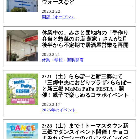
ウォーズなど
2026.2.22
開店（オープン）
休業中の、みさと団地内の「手作り
弁当と惣菜のお店 蓮家」さんが2月
後半から不定期で居酒屋営業を再開
2026.2.21
休業・移転・新装開店
2/21（土）ららぽーと新三郷にて
「三郷中央におどりプラザ×ららぽー
と新三郷 MaMa PaPa FESTA」開
催！親子で楽しめるコラボイベント
2026.2.17
2026年のイベント
2/28（土）まで！トーマスタウン新
三郷でダンスイベント開催！チョコ
まみれパーシーのバレンタインイベ