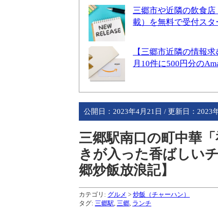
三郷市や近隣の飲食店
載）を無料で受付スタ
【三郷市近隣の情報求
月10件に500円分のA
公開日：
2023年4月21日
/ 更新日：
2023
三郷駅南口の町中華「
きが入った香ばしい
郷炒飯放浪記】
カテゴリ:
グルメ
>
炒飯（チャーハン）
タグ:
三郷駅
,
三郷
,
ランチ