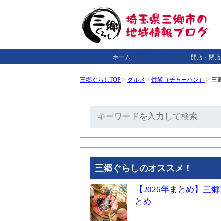
ホーム
開店・閉店
三郷ぐらしTOP
>
グルメ
>
炒飯（チャーハン）
>
三
三郷ぐらしのオススメ！
【2026年まとめ】
とめ