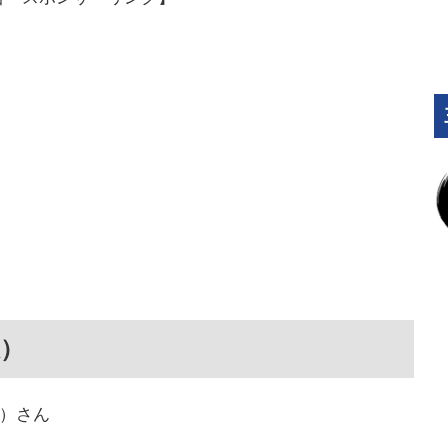
仮）
N）さん