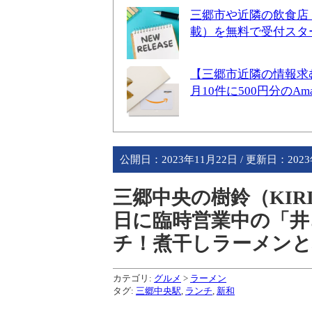
三郷市や近隣の飲食店
載）を無料で受付スタ
【三郷市近隣の情報求
月10件に500円分のA
公開日：
2023年11月22日
/ 更新日：
202
三郷中央の樹鈴（KI
日に臨時営業中の「井
チ！煮干しラーメンと
カテゴリ:
グルメ
>
ラーメン
タグ:
三郷中央駅
,
ランチ
,
新和