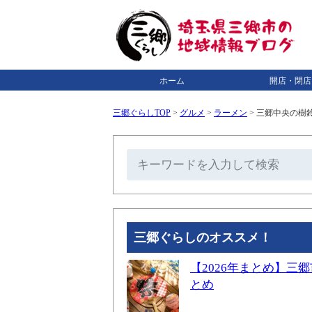
ホーム
開店・閉店
三郷ぐらしTOP
>
グルメ
>
ラーメン
>
三郷中央の樹鈴
三郷ぐらしのオススメ！
【2026年まとめ】
とめ