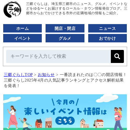
三郷ぐらしは、埼玉県三郷市のニュース、グルメ、イベントな
どをゆる〜くお届けするローカル・タウン情報発信ブログ。三
郷市からおでかけできる市外の近隣地域の情報もご紹介。
ホーム
開店・閉店
ニュース
イベント
グルメ
おでかけ
三郷ぐらしTOP
>
お知らせ
>
一番読まれたのは〇〇の開店情報！
三郷ぐらし2025年4月の人気記事ランキングとアクセス解析結果
を発表！