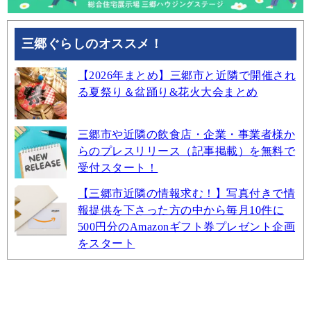
三郷ぐらしのオススメ！
【2026年まとめ】三郷市と近隣で開催され
る夏祭り＆盆踊り&花火大会まとめ
三郷市や近隣の飲食店・企業・事業者様か
らのプレスリリース（記事掲載）を無料で
受付スタート！
【三郷市近隣の情報求む！】写真付きで情
報提供を下さった方の中から毎月10件に
500円分のAmazonギフト券プレゼント企画
をスタート