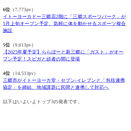
6位
（7,773pv）
イトーヨーカドー三郷店2階に「三郷スポーツパーク」が
5月上旬オープン予定、気軽に体を動かせるスポーツ複合
施設
5位
（9,613pv）
【2025年夏予定】ららぽーと新三郷に「ガスト」がオー
プン予定！スピガと頑者の間に登場
4位
（14,533pv）
三郷市がイトーヨーカ堂・セブン-イレブンと「包括連携
協定」を締結、地域課題に民間と連携して対応へ
以下はいよいよトップ3の発表です。