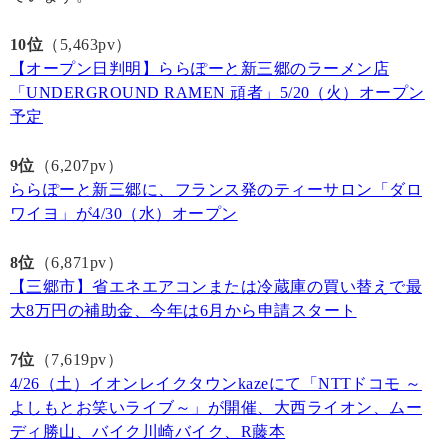
10位
（5,463pv）
【オープン日判明】ららぽーと新三郷のラーメン店
「UNDERGROUND RAMEN 頑者」5/20（火）オープン
予定
9位
（6,207pv）
ららぽーと新三郷に、フランス発のティーサロン「ダロ
ワイヨ」が4/30（水）オープン
8位
（6,871pv）
【三郷市】省エネエアコンまたは冷蔵庫の買い替えで最
大8万円の補助金、今年は6月から申請スタート
7位
（7,619pv）
4/26（土）イオンレイクタウンkazeにて「NTTドコモ ～
よしもとお笑いライブ～」が開催、大西ライオン、ムー
ディ勝山、バイク川崎バイク、R藤本