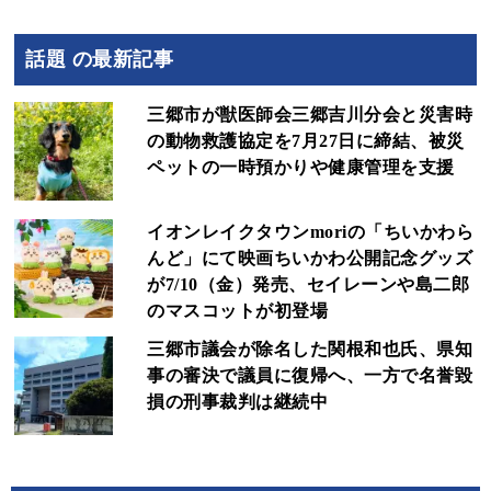
話題 の最新記事
三郷市が獣医師会三郷吉川分会と災害時
の動物救護協定を7月27日に締結、被災
ペットの一時預かりや健康管理を支援
イオンレイクタウンmoriの「ちいかわら
んど」にて映画ちいかわ公開記念グッズ
が7/10（金）発売、セイレーンや島二郎
のマスコットが初登場
三郷市議会が除名した関根和也氏、県知
事の審決で議員に復帰へ、一方で名誉毀
損の刑事裁判は継続中