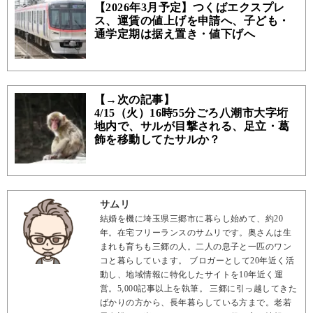
【2026年3月予定】つくばエクスプレ
ス、運賃の値上げを申請へ、子ども・
通学定期は据え置き・値下げへ
【→次の記事】
4/15（火）16時55分ごろ八潮市大字垳
地内で、サルが目撃される、足立・葛
飾を移動してたサルか？
サムリ
結婚を機に埼玉県三郷市に暮らし始めて、約20
年。在宅フリーランスのサムリです。奥さんは生
まれも育ちも三郷の人。二人の息子と一匹のワン
コと暮らしています。 ブロガーとして20年近く活
動し、地域情報に特化したサイトを10年近く運
営。5,000記事以上を執筆。 三郷に引っ越してきた
ばかりの方から、長年暮らしている方まで。老若