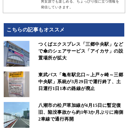
男女誰でも楽しめる、ちょっぴり役に立つ情報を
発信していきます。
こちらの記事もオススメ
つくばエクスプレス「三郷中央駅」など
で傘のシェアサービス「アイカサ」の設
置場所が拡大
東武バス「亀有駅北口～上戸ヶ崎～三郷
中央駅」系統が3月29日で運行終了、土
日運行1日1本の路線が廃止
八潮市の松戸草加線が4月15日に暫定復
旧、陥没事故から約1年3か月ぶりに南側
2車線で通行再開