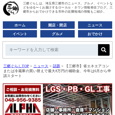
三郷ぐらしは、埼玉県三郷市のニュース、グルメ、イベントな
どをゆる〜くお届けするローカル・タウン情報発信ブログ。三
郷市からおでかけできる市外の近隣地域の情報もご紹介。
ホーム
開店・閉店
ニュース
イベント
グルメ
おでかけ
三郷ぐらしTOP
>
ニュース
>
話題
>
【三郷市】省エネエアコン
または冷蔵庫の買い替えで最大8万円の補助金、今年は6月から申
請スタート