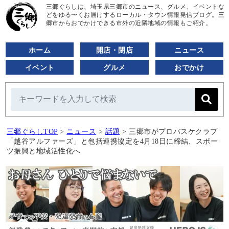
三郷ぐらしは、埼玉県三郷市のニュース、グルメ、イベントな
どをゆる〜くお届けするローカル・タウン情報発信ブログ。三
郷市からおでかけできる市外の近隣地域の情報もご紹介。
ホーム
開店・閉店
ニュース
イベント
グルメ
おでかけ
三郷ぐらしTOP
>
ニュース
>
話題
>
三郷市がプロバスケクラブ
「越谷アルファーズ」と包括連携協定を4月18日に締結、スポー
ツ振興と地域活性化へ