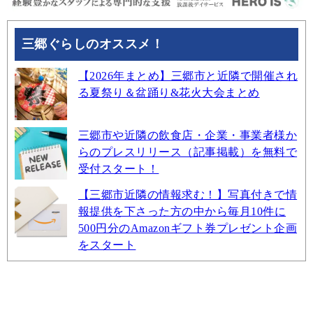
三郷ぐらしのオススメ！
【2026年まとめ】三郷市と近隣で開催され
る夏祭り＆盆踊り&花火大会まとめ
三郷市や近隣の飲食店・企業・事業者様か
らのプレスリリース（記事掲載）を無料で
受付スタート！
【三郷市近隣の情報求む！】写真付きで情
報提供を下さった方の中から毎月10件に
500円分のAmazonギフト券プレゼント企画
をスタート