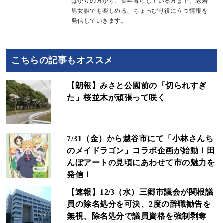
ばかりの方から、長年暮らしている方まで。老若
男女誰でも楽しめる、ちょっぴり役に立つ情報を
発信していきます。
こちらの記事もオススメ
【朗報】みさと公園前の「切られすぎ
た」桜並木が頑張って咲く
7/31（金）から越谷市にて「小林さんち
のメイドラゴン」コラボ企画が始動！田
んぼアートの見頃にあわせて市の魅力を
発信！
【速報】12/3（水）三郷市議会が関根議
員の除名処分を可決、2度の辞職勧告を
無視、除名処分で議員資格を強制剥奪