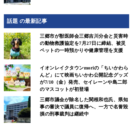
話題 の最新記事
三郷市が獣医師会三郷吉川分会と災害時
の動物救護協定を7月27日に締結、被災
ペットの一時預かりや健康管理を支援
イオンレイクタウンmoriの「ちいかわら
んど」にて映画ちいかわ公開記念グッズ
が7/10（金）発売、セイレーンや島二郎
のマスコットが初登場
三郷市議会が除名した関根和也氏、県知
事の審決で議員に復帰へ、一方で名誉毀
損の刑事裁判は継続中