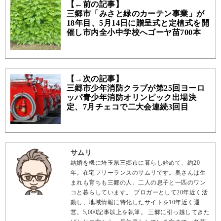
【←前の記事】
三郷市「みさと緑のカーテン事業」が
18年目、5月14日に贈呈式と定植式を開
催し市内全小中学校へゴーヤ苗700本
【→次の記事】
三郷市少年消防クラブが第25回ヨーロ
ッパ青少年消防オリンピック出場決
定、7月チェコで二大会連続3回目
サムリ
結婚を機に埼玉県三郷市に暮らし始めて、約20
年。在宅フリーランスのサムリです。奥さんは生
まれも育ちも三郷の人。二人の息子と一匹のワン
コと暮らしています。 ブロガーとして20年近く活
動し、地域情報に特化したサイトを10年近く運
営。5,000記事以上を執筆。 三郷に引っ越してきた