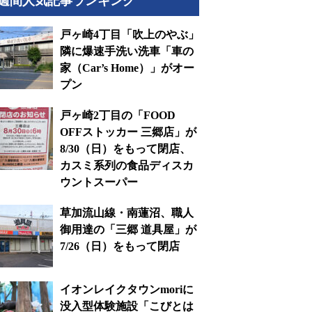
週間人気記事ランキング
戸ヶ崎4丁目「吹上のやぶ」
隣に爆速手洗い洗車「車の
家（Car’s Home）」がオー
プン
戸ヶ崎2丁目の「FOOD
OFFストッカー 三郷店」が
8/30（日）をもって閉店、
カスミ系列の食品ディスカ
ウントスーパー
草加流山線・南蓮沼、職人
御用達の「三郷 道具屋」が
7/26（日）をもって閉店
イオンレイクタウンmoriに
没入型体験施設「こびとは