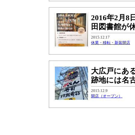
2016年2月
田図書館が
2015.12.17
休業・移転・新装開店
大広戸にあ
跡地には名
2015.12.9
開店（オープン）