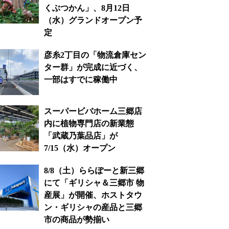
くぶつかん」、8月12日
（水）グランドオープン予
定
彦糸2丁目の「物流倉庫セン
ター群」が完成に近づく、
一部はすでに稼働中
スーパービバホーム三郷店
内に植物専門店の新業態
「武蔵乃葉品店」が
7/15（水）オープン
8/8（土）ららぽーと新三郷
にて「ギリシャ＆三郷市 物
産展」が開催、ホストタウ
ン・ギリシャの産品と三郷
市の商品が勢揃い