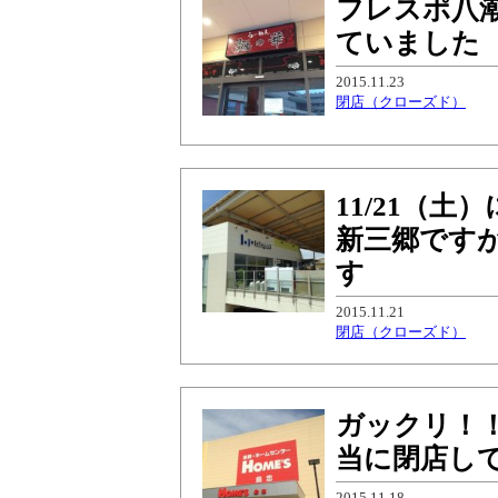
フレスポ八
ていました
2015.11.23
閉店（クローズド）
11/21（
新三郷です
す
2015.11.21
閉店（クローズド）
ガックリ！
当に閉店し
2015.11.18