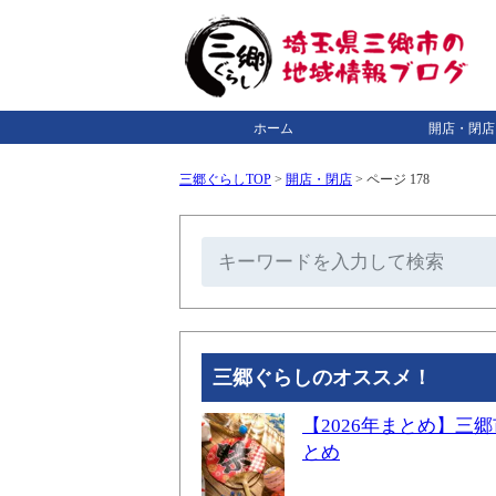
ホーム
開店・閉店
三郷ぐらしTOP
>
開店・閉店
>
ページ 178
三郷ぐらしのオススメ！
【2026年まとめ】
とめ