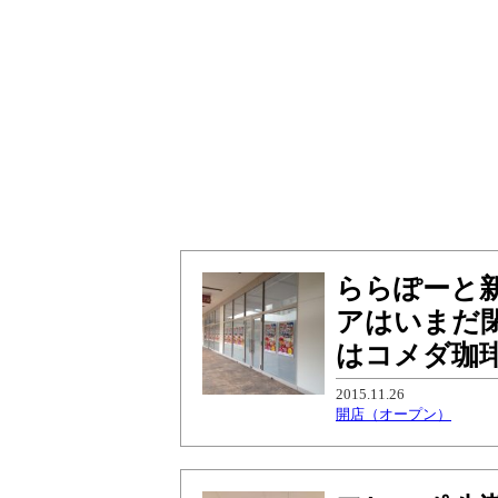
ららぽーと
アはいまだ
はコメダ珈
2015.11.26
開店（オープン）