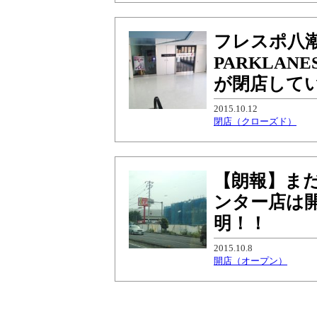
フレスポ八潮
PARKLA
が閉店して
2015.10.12
閉店（クローズド）
【朗報】ま
ンター店は
明！！
2015.10.8
開店（オープン）