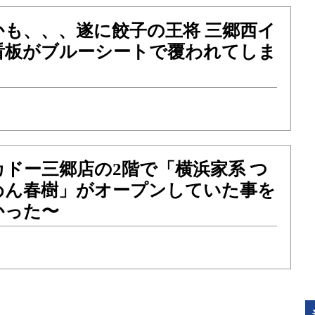
かも、、、遂に餃子の王将 三郷西イ
看板がブルーシートで覆われてしま
ドー三郷店の2階で「横浜家系 つ
めん春樹」がオープンしていた事を
かった〜