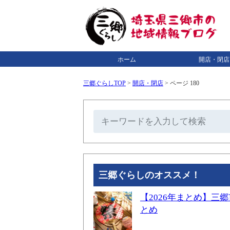
ホーム
開店・閉店
三郷ぐらしTOP
>
開店・閉店
>
ページ 180
三郷ぐらしのオススメ！
【2026年まとめ】
とめ