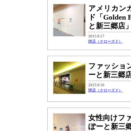
アメリカン
ド「Golde
と新三郷店
2015.9.17
閉店（クローズド）
ファッショ
ーと新三郷
2015.9.16
閉店（クローズド）
女性向けファッ
ぽーと新三