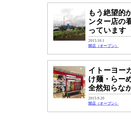
もう絶望的
ンター店の
っています
2015.10.1
開店（オープン）
イトーヨーカ
け麺・らー
全然知らな
2015.9.20
開店（オープン）