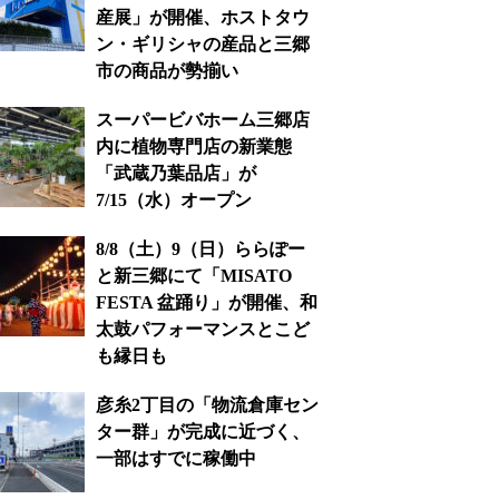
産展」が開催、ホストタウ
ン・ギリシャの産品と三郷
市の商品が勢揃い
スーパービバホーム三郷店
内に植物専門店の新業態
「武蔵乃葉品店」が
7/15（水）オープン
8/8（土）9（日）ららぽー
と新三郷にて「MISATO
FESTA 盆踊り」が開催、和
太鼓パフォーマンスとこど
も縁日も
彦糸2丁目の「物流倉庫セン
ター群」が完成に近づく、
一部はすでに稼働中