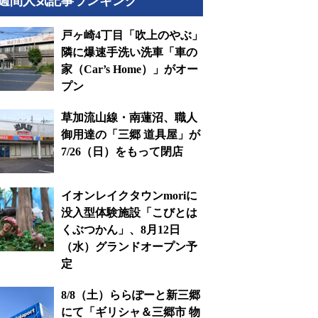
週間人気記事ランキング
戸ヶ崎4丁目「吹上のやぶ」
隣に爆速手洗い洗車「車の
家（Car’s Home）」がオー
プン
草加流山線・南蓮沼、職人
御用達の「三郷 道具屋」が
7/26（日）をもって閉店
イオンレイクタウンmoriに
没入型体験施設「こびとは
くぶつかん」、8月12日
（水）グランドオープン予
定
8/8（土）ららぽーと新三郷
にて「ギリシャ＆三郷市 物