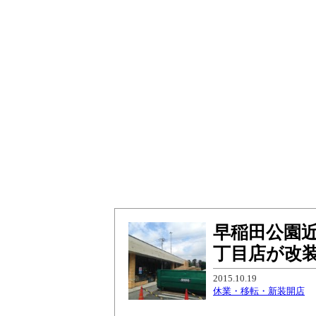
早稲田公園
丁目店が改
2015.10.19
休業・移転・新装開店