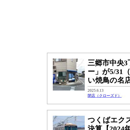
三郷市中央
ー」が5/3
い焼鳥の名
2025.6.13
閉店（クローズド）
つくばエクス
決算【202