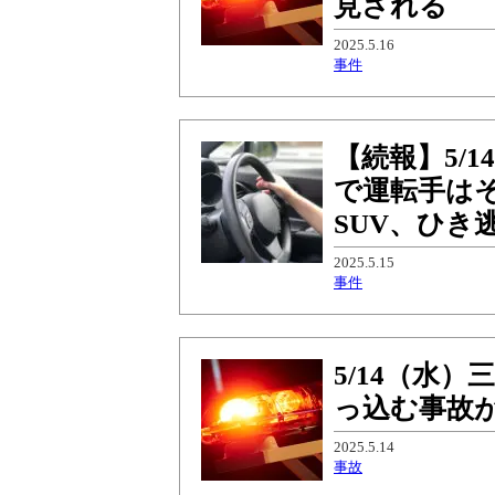
見される
2025.5.16
事件
【続報】5/
で運転手は
SUV、ひき
2025.5.15
事件
5/14（水
っ込む事故
2025.5.14
事故