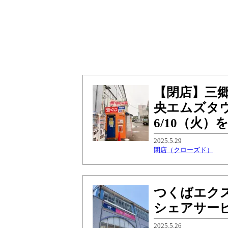
【閉店】三
央エムズタ
6/10（火
2025.5.29
閉店（クローズド）
つくばエク
シェアサー
2025.5.26