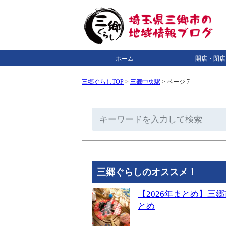
ホーム
開店・閉店
三郷ぐらしTOP
>
三郷中央駅
>
ページ 7
三郷ぐらしのオススメ！
【2026年まとめ】
とめ