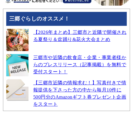
三郷ぐらしのオススメ！
【2026年まとめ】三郷市と近隣で開催され
る夏祭り＆盆踊り&花火大会まとめ
三郷市や近隣の飲食店・企業・事業者様か
らのプレスリリース（記事掲載）を無料で
受付スタート！
【三郷市近隣の情報求む！】写真付きで情
報提供を下さった方の中から毎月10件に
500円分のAmazonギフト券プレゼント企画
をスタート