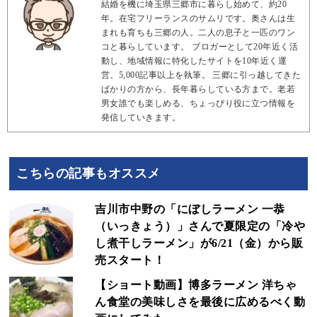
結婚を機に埼玉県三郷市に暮らし始めて、約20
年。在宅フリーランスのサムリです。奥さんは生
まれも育ちも三郷の人。二人の息子と一匹のワン
コと暮らしています。 ブロガーとして20年近く活
動し、地域情報に特化したサイトを10年近く運
営。5,000記事以上を執筆。 三郷に引っ越してきた
ばかりの方から、長年暮らしている方まで。老若
男女誰でも楽しめる、ちょっぴり役に立つ情報を
発信していきます。
こちらの記事もオススメ
吉川市中野の「にぼしラーメン 一恭
（いっきょう）」さんで夏限定の「冷や
し煮干しラーメン」が6/21（金）から販
売スタート！
【ショート動画】博多ラーメン 洋ちゃ
ん食堂の美味しさを最後に広めるべく動