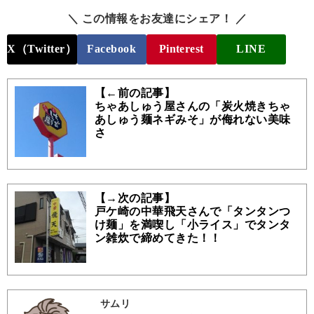
＼ この情報をお友達にシェア！ ／
X（Twitter）
Facebook
Pinterest
LINE
【←前の記事】
ちゃあしゅう屋さんの「炭火焼きちゃ
あしゅう麺ネギみそ」が侮れない美味
さ
【→次の記事】
戸ケ崎の中華飛天さんで「タンタンつ
け麺」を満喫し「小ライス」でタンタ
ン雑炊で締めてきた！！
サムリ