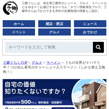
三郷ぐらしは、埼玉県三郷市のニュース、グルメ、イベントな
どをゆる〜くお届けするローカル・タウン情報発信ブログ。三
郷市からおでかけできる市外の近隣地域の情報もご紹介。
ホーム
開店・閉店
ニュース
イベント
グルメ
おでかけ
三郷ぐらしTOP
>
グルメ
>
ラーメン
>
うちの次男がドハマリ
中！つけめん眞司のチャーシュー入りラーメン（しかも替え玉無
料！）