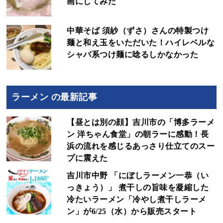
画にしてみた
中華そば 須紗（ずさ）さんの特製つけ
麺と和え玉をいただいた！ハイレベルな
シャバ系つけ麺に唸るしかなかった
ラーメン の最新記事
【昼とは別の顔】吉川市の「博多ラーメ
ン 洋ちゃん食堂」の朝ラーに感動！長
浜の流れを感じるあっさり仕立てのスー
プに震えた
吉川市中野 「にぼしラーメン一恭（い
っきょう）」 煮干しの旨味を凝縮した
冷たいラーメン「冷やし煮干しラーメ
ン」が6/25（水）から販売スタート