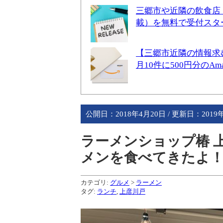
三郷市や近隣の飲食店
載）を無料で受付スタ
【三郷市近隣の情報求
月10件に500円分のA
公開日：
2018年4月20日
/ 更新日：
2019
ラーメンショップ椿 
メンを食べてきたよ！
カテゴリ:
グルメ
>
ラーメン
タグ:
ランチ
,
上彦川戸