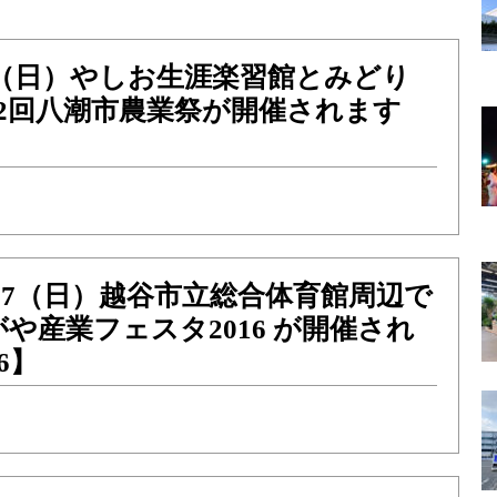
）4（日）やしお生涯楽習館とみどり
2回八潮市農業祭が開催されます
】
土）27（日）越谷市立総合体育館周辺で
がや産業フェスタ2016 が開催され
6】