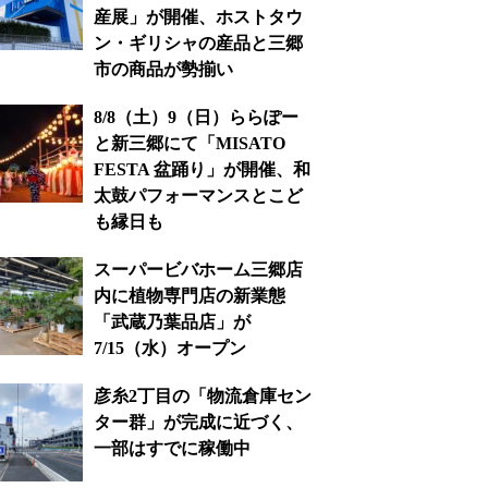
産展」が開催、ホストタウ
ン・ギリシャの産品と三郷
市の商品が勢揃い
8/8（土）9（日）ららぽー
と新三郷にて「MISATO
FESTA 盆踊り」が開催、和
太鼓パフォーマンスとこど
も縁日も
スーパービバホーム三郷店
内に植物専門店の新業態
「武蔵乃葉品店」が
7/15（水）オープン
彦糸2丁目の「物流倉庫セン
ター群」が完成に近づく、
一部はすでに稼働中