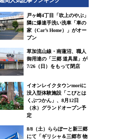
週間人気記事ランキング
戸ヶ崎4丁目「吹上のやぶ」
隣に爆速手洗い洗車「車の
家（Car’s Home）」がオー
プン
草加流山線・南蓮沼、職人
御用達の「三郷 道具屋」が
7/26（日）をもって閉店
イオンレイクタウンmoriに
没入型体験施設「こびとは
くぶつかん」、8月12日
（水）グランドオープン予
定
8/8（土）ららぽーと新三郷
にて「ギリシャ＆三郷市 物