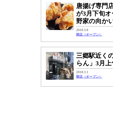
唐揚げ専門
が3月下旬
野家の向か
2018.3.8
開店（オープン）
三郷駅近くの
らん」3月
2018.3.1
開店（オープン）