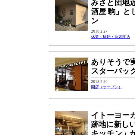
みさと団地
酒屋 駒」と
ン
2018.2.27
休業・移転・新装開店
ありそうで
スターバッ
2018.2.26
開店（オープン）
イトーヨーカ
跡地に新し
キッチン」が