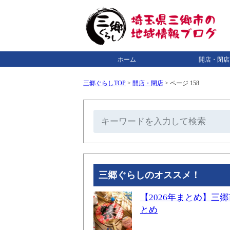
ホーム
開店・閉店
三郷ぐらしTOP
>
開店・閉店
>
ページ 158
三郷ぐらしのオススメ！
【2026年まとめ】
とめ