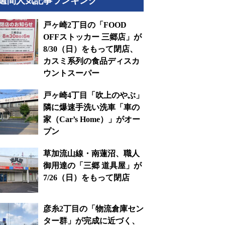
週間人気記事ランキング
戸ヶ崎2丁目の「FOOD
OFFストッカー 三郷店」が
8/30（日）をもって閉店、
カスミ系列の食品ディスカ
ウントスーパー
戸ヶ崎4丁目「吹上のやぶ」
隣に爆速手洗い洗車「車の
家（Car’s Home）」がオー
プン
草加流山線・南蓮沼、職人
御用達の「三郷 道具屋」が
7/26（日）をもって閉店
彦糸2丁目の「物流倉庫セン
ター群」が完成に近づく、