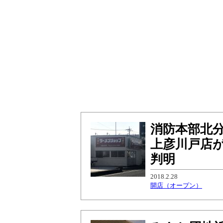
消防本部北
上彦川戸店
判明
2018.2.28
開店（オープン）