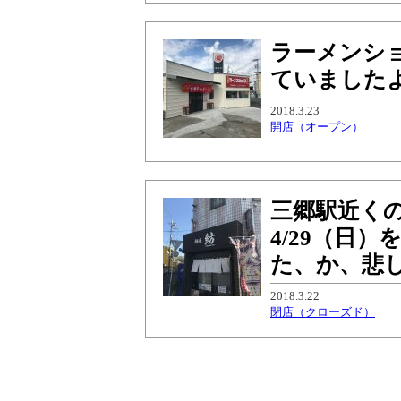
ラーメンシ
ていました
2018.3.23
開店（オープン）
三郷駅近く
4/29（日
た、か、悲
2018.3.22
閉店（クローズド）