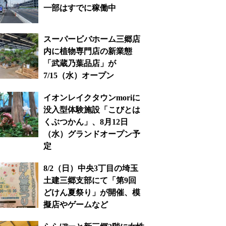
一部はすでに稼働中
スーパービバホーム三郷店
内に植物専門店の新業態
「武蔵乃葉品店」が
7/15（水）オープン
イオンレイクタウンmoriに
没入型体験施設「こびとは
くぶつかん」、8月12日
（水）グランドオープン予
定
8/2（日）中央3丁目の埼玉
土建三郷支部にて「第9回
どけん夏祭り」が開催、模
擬店やゲームなど