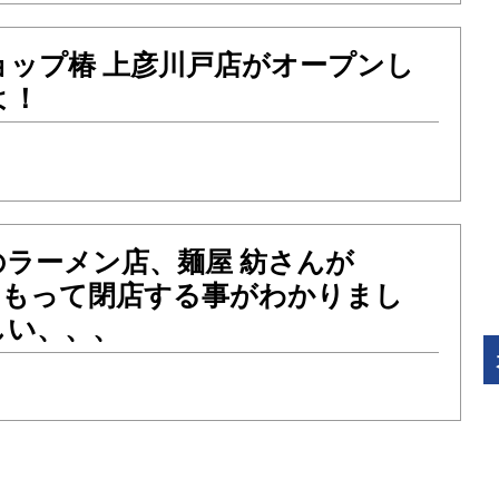
ョップ椿 上彦川戸店がオープンし
よ！
のラーメン店、麺屋 紡さんが
）をもって閉店する事がわかりまし
しい、、、