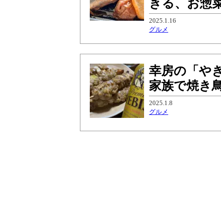
きる、お惣
2025.1.16
グルメ
幸房の「や
家族で焼き
2025.1.8
グルメ