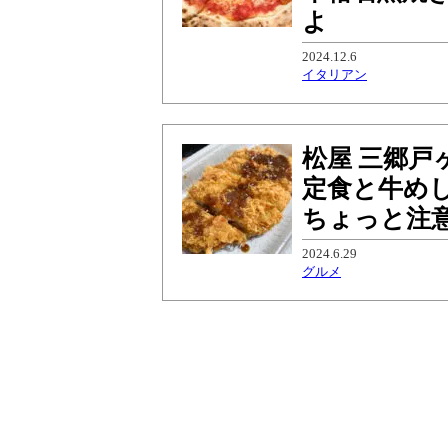
よ
2024.12.6
イタリアン
松屋 三郷
定食と牛め
ちょっと注
2024.6.29
グルメ