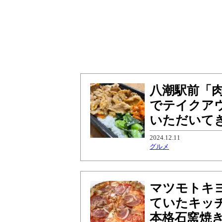
八潮駅前「肉
でテイクア
いただいて
2024.12.11
グルメ
マツモトキ
ていたキッチンカ
本格石窯焼