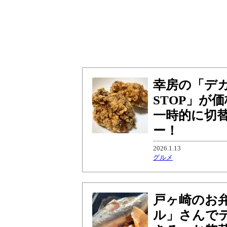
幸房の「デカ
STOP」が
一時的に切
ー！
2026.1.13
グルメ
戸ヶ崎のお
ル」さんで