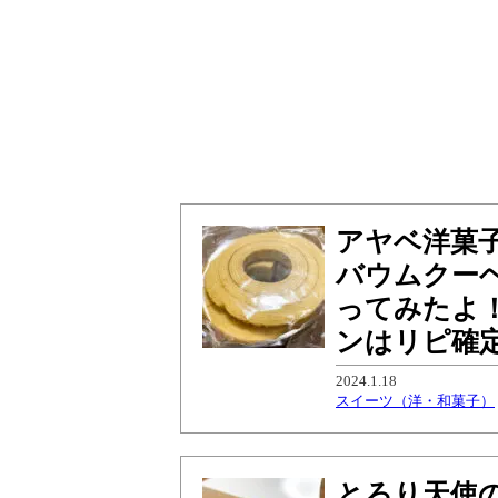
アヤベ洋菓子吉
バウムクー
ってみたよ
ンはリピ確
2024.1.18
スイーツ（洋・和菓子）
とろり天使