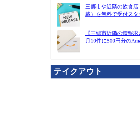
三郷市や近隣の飲食店
載）を無料で受付スタ
【三郷市近隣の情報求
月10件に500円分のA
テイクアウト