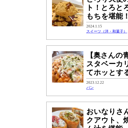
ト！とろと
もちを堪能
2024.1.15
スイーツ（洋・和菓子）
【奥さんの
スタベーカ
てホッとす
2023.12.22
パン
おいなりさ
クアウト、