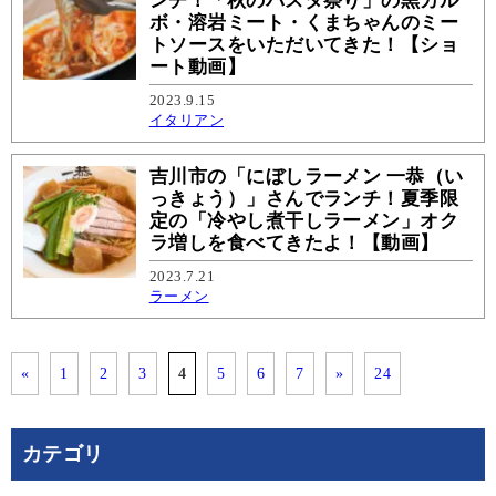
ンチ！「秋のパスタ祭り」の黒カル
ボ・溶岩ミート・くまちゃんのミー
トソースをいただいてきた！【ショ
ート動画】
2023.9.15
イタリアン
吉川市の「にぼしラーメン 一恭（い
っきょう）」さんでランチ！夏季限
定の「冷やし煮干しラーメン」オク
ラ増しを食べてきたよ！【動画】
2023.7.21
ラーメン
«
1
2
3
4
5
6
7
»
24
カテゴリ