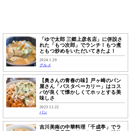
「ゆで太郎 三郷上彦名店」に併設さ
れた「もつ次郎」でランチ！もつ煮
ともつ炒めをいただいてきたよ！
2024.1.29
グルメ
【奥さんの青春の味】戸ヶ崎のパン
屋さん「パスタベーカリー」はコス
パが良くて懐かしくてホッとする美
味しさ
2023.12.22
パン
吉川美南の中華料理「千成亭」でラ