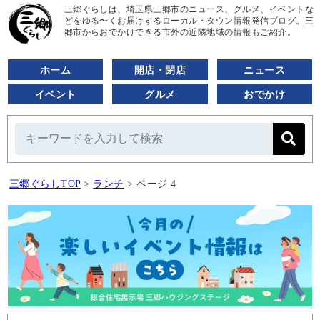
三郷ぐらしは、埼玉県三郷市のニュース、グルメ、イベントな
どをゆる〜くお届けするローカル・タウン情報発信ブログ。三
郷市からおでかけできる市外の近隣地域の情報もご紹介。
ホーム
開店・閉店
ニュース
イベント
グルメ
おでかけ
三郷ぐらしTOP
>
ランチ
>
ページ 4