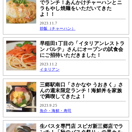
でランチ！あんかけチャーハンとニ
ラもやし焼麺をいただいてきた
よ！！
2023.11.7
炒飯（チャーハン）
早稲田1丁目の「イタリアンレストラ
ン パルテ」さんにオープンの試食会
にご招待いただきました！
2023.11.2
イタリアン
三郷駅南口「さかなや うおきく」さ
んの週末限定ランチ！海鮮丼を家族
で満喫してきたよ！
2023.9.25
魚介・海鮮・寿司
生パスタ専門店 スピガ新三郷店でラ