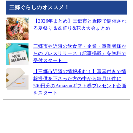
三郷ぐらしのオススメ！
【2026年まとめ】三郷市と近隣で開催され
る夏祭り＆盆踊り&花火大会まとめ
三郷市や近隣の飲食店・企業・事業者様か
らのプレスリリース（記事掲載）を無料で
受付スタート！
【三郷市近隣の情報求む！】写真付きで情
報提供を下さった方の中から毎月10件に
500円分のAmazonギフト券プレゼント企画
をスタート