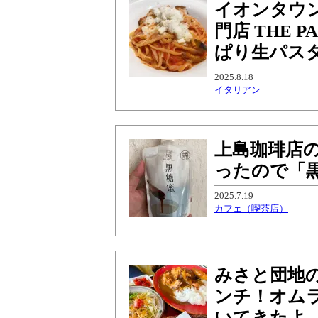
イオンタウ
門店 THE
ぱり生パス
2025.8.18
イタリアン
上島珈琲店
ったので「
2025.7.19
カフェ（喫茶店）
みさと団地
ンチ！オム
いてきたよ