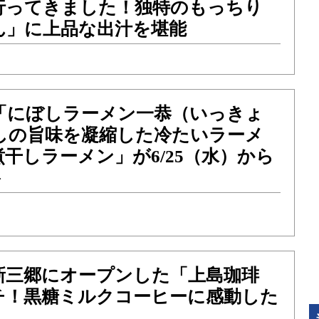
行ってきました！独特のもっちり
ん」に上品な出汁を堪能
 「にぼしラーメン一恭（いっきょ
干しの旨味を凝縮した冷たいラーメ
干しラーメン」が6/25（水）から
ト
新三郷にオープンした「上島珈琲
チ！黒糖ミルクコーヒーに感動した