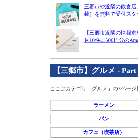
三郷市や近隣の飲食店
載）を無料で受付スタ
【三郷市近隣の情報求
月10件に500円分のA
【三郷市】グルメ - Part 
ここはカテゴリ「グルメ」の3ページ
ラーメン
パン
カフェ（喫茶店）