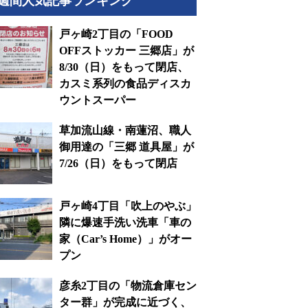
週間人気記事ランキング
戸ヶ崎2丁目の「FOOD
OFFストッカー 三郷店」が
8/30（日）をもって閉店、
カスミ系列の食品ディスカ
ウントスーパー
草加流山線・南蓮沼、職人
御用達の「三郷 道具屋」が
7/26（日）をもって閉店
戸ヶ崎4丁目「吹上のやぶ」
隣に爆速手洗い洗車「車の
家（Car’s Home）」がオー
プン
彦糸2丁目の「物流倉庫セン
ター群」が完成に近づく、