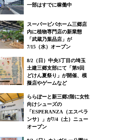
一部はすでに稼働中
スーパービバホーム三郷店
内に植物専門店の新業態
「武蔵乃葉品店」が
7/15（水）オープン
8/2（日）中央3丁目の埼玉
土建三郷支部にて「第9回
どけん夏祭り」が開催、模
擬店やゲームなど
ららぽーと新三郷2階に女性
向けシューズの
「ESPERANZA（エスペラ
ンサ）」が7/4（土）ニュー
オープン