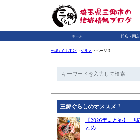
ホーム
開店・閉店
三郷ぐらしTOP
>
グルメ
>
ページ 3
三郷ぐらしのオススメ！
【2026年まとめ】
とめ