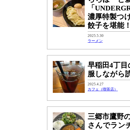
「UNDERG
濃厚特製つ
餃子を堪能
2025.5.30
ラーメン
早稲田4丁目の
服しながら
2025.4.27
カフェ（喫茶店）
三郷市鷹野の
さんでラン