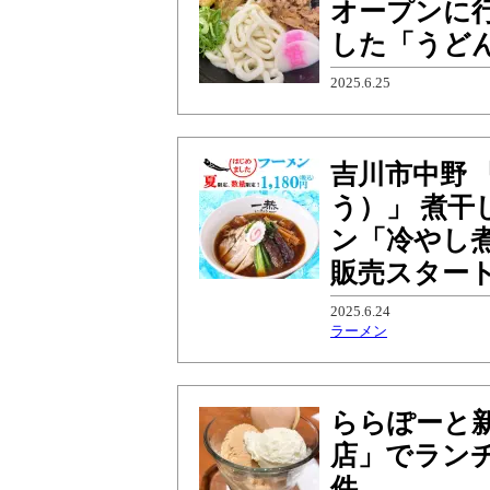
オープンに
した「うど
2025.6.25
吉川市中野
う）」 煮
ン「冷やし煮
販売スター
2025.6.24
ラーメン
ららぽーと
店」でラン
件