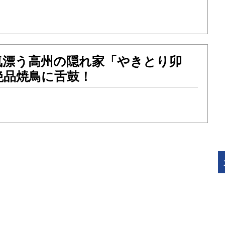
気漂う高州の隠れ家「やきとり卯
絶品焼鳥に舌鼓！