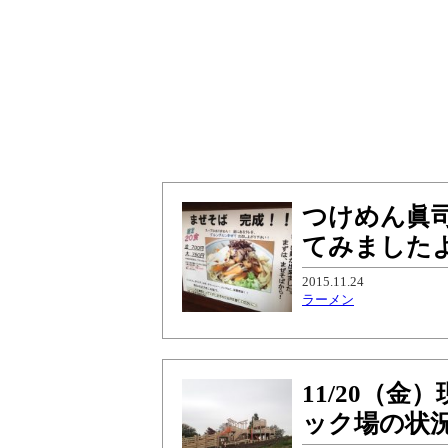
つけめん眞
てみました
2015.11.24
ラーメン
11/20（
ック場の状