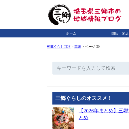
ホーム
開店・閉店
三郷ぐらしTOP
>
高州
>
ページ 30
三郷ぐらしのオススメ！
【2026年まとめ】
とめ