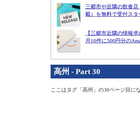
三郷市や近隣の飲食店
載）を無料で受付スタ
【三郷市近隣の情報求
月10件に500円分のA
高州 - Part 30
ここはタグ「高州」の30ページ目に