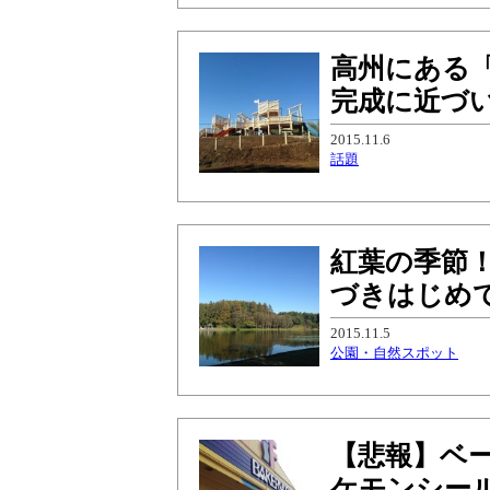
高州にある
完成に近づ
2015.11.6
話題
紅葉の季節
づきはじめ
2015.11.5
公園・自然スポット
【悲報】ベー
ケモンシー